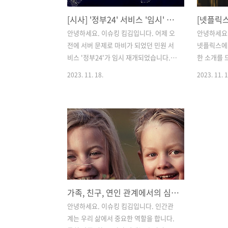
[시사] '정부24' 서비스 '임시' 재개? 행정 전산망 복구는?
안녕하세요. 이슈킹 킴김입니다. 어제 오
안녕하세요.
전에 서버 문제로 마비가 되었던 민원 서
넷플릭스에서
비스 '정부24'가 임시 재개되었습니다. 따
한 소개를 
라서 '정부24'를 통한 주민등록등본 등 일
에 개봉한 
2023. 11. 18.
2023. 11. 1
부 민원서류 발급이 가능해졌습니다. 아
는데요. 1
직까지 완벽하게 복구되지는 않았고, 행
증만 남겨두
정 전산망은 아직 ‘점검 중’이라고 합니
편에서는 어
다. 어제까지 행정 전산망 오류로 인해 발
번 끌어당길
을 동동 구르던 분들께는 그나마 희소식
먼저 간단
일 수 있겠네요. 따라서 구청에 설치된 무
기본 정보 출
인 민원 발급창구도 일부를 제외하고 정
플릭스 관람
상 작동하고 있다고 하니, 필요하신 분들
꽤 높은 수
은 가능한 발급 창구를 알아보고 움직이
위 등) 장르
가족, 친구, 연인 관계에서의 심리학: 서로 더 이해하고 더 가까워지기
시면 될 것 같습니다.행전 전산망 '새올'
국가_ 한국
마비2023년 11월 17일 오전에 전국 지방
차승원,한효
안녕하세요. 이슈킹 킴김입니다. 인간관
자치단체의 행정 전산망이 마비되었습니
요한 등 한국
계는 우리 삶에서 중요한 역할을 합니다.