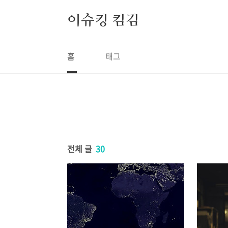
본문 바로가기
이슈킹 킴김
홈
태그
전체 글
30