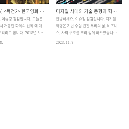
[넷플릭스] <독전2> 한국영화 추천 평점 정보 수위 출연 러닝타임
디지털 시대의 기술 동향과 혁신적인 아이디어: 미래 기술의 세계
 이슈킹 킴김입니다. 오늘은
안녕하세요. 이슈킹 킴김입니다. 디지털
 개봉한 화제의 신작 에 대
혁명은 지난 수십 년간 우리의 삶, 비즈니
드리려고 합니다. 2018년 5월
스, 사회 구조를 뿌리 깊게 바꾸었습니다.
이후로 5년 만에 후속작이 나왔
이 혁명은 꾸준한 발전과 혁신을 통해 계
8.
2023. 11. 9.
편에서 ‘의문의 총성’으로 궁금
속 발전하고 있으며, 우리가 디지털 시대
고 마무리가 됐었는데, 과연 2
를 더 효과적으로 탐구하고 사용할 수 있
떤 스토리로 우리를 다시 한
게 됐습니다. 이 글에서는 디지털 시대의
지 기대가 되는 작품입니다.
주요 기술 동향과 이러한 동향이 혁신적
한 정보부터 살펴보겠습니다.
인 아이디어와 비즈니스 기회를 어떻게
시일_ 2023.11.17 제공_ 넷
이끌어내는지 살펴보겠습니다. 1. 인공지
등급_ 청소년 관람불가 수위_
능 (AI)와 머신러닝 인공지능 (AI) 및 머신
위(총, 칼로 신체를 공격하는 행
러닝 기술은 최근 몇 년 동안 가장 빠르게
_ 액션 러닝타임_ 1시간 55분
성장한 분야 중 하나입니다. 이러한 기술
 감독_ 백종열 출연_ 조진웅,
은 데이터를 기반으로 컴퓨터 시스템에
주,오승훈,김동영,이주영,변
학습과 추론 능력을 부여합니다. AI는 이
 영화 최초의 ‘미드퀄’ 는 특
미 다양한 분야에서 사용되고 있으며, 예